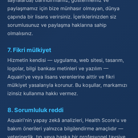
paylaşmamız için bize münhasır olmayan, dünya
çapında bir lisans verirsiniz. İçeriklerinizden siz
sorumlusunuz ve paylaşma haklarına sahip
olmalısınız.
7
.
Fikri mülkiyet
Hizmetin kendisi — uygulama, web sitesi, tasarım,
logolar, bilgi bankası metinleri ve yazılım —
Aquairi'ye veya lisans verenlerine aittir ve fikri
mülkiyet yasalarıyla korunur. Bu koşullar, markamızı
izinsiz kullanma hakkı vermez.
8
.
Sorumluluk reddi
Aquairi'nin yapay zekâ analizleri, Health Score'u ve
bakım önerileri yalnızca bilgilendirme amaçlıdır —
veterinerlik, tıp veya başka bir profesyonel tavsiye