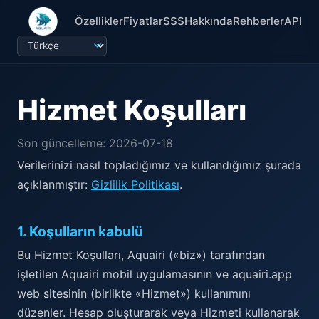
Özellikler
Fiyatlar
SSS
Hakkında
Rehberler
API
Hizmet Koşulları
Son güncelleme: 2026-07-18
Verilerinizi nasıl topladığımız ve kullandığımız şurada
açıklanmıştır:
Gizlilik Politikası
.
1
.
Koşulların kabulü
Bu Hizmet Koşulları, Aquairi («biz») tarafından
işletilen Aquairi mobil uygulamasının ve aquairi.app
web sitesinin (birlikte «Hizmet») kullanımını
düzenler. Hesap oluşturarak veya Hizmeti kullanarak