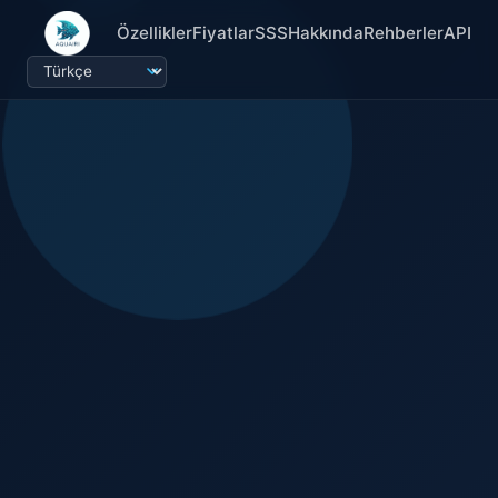
Özellikler
Fiyatlar
SSS
Hakkında
Rehberler
API