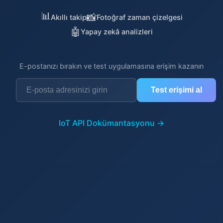
📊
📸
Akıllı takip
Fotoğraf zaman çizelgesi
🤖
Yapay zekâ analizleri
E-postanızı bırakın ve test uygulamasına erişim kazanın
E-posta adresi
Test erişimi al
IoT API Dokümantasyonu
→