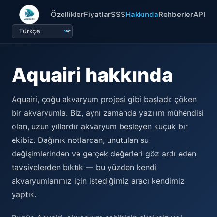
Özellikler
Fiyatlar
SSS
Hakkında
Rehberler
API
Aquairi hakkında
Aquairi, çoğu akvaryum projesi gibi başladı: çöken
bir akvaryumla. Biz, aynı zamanda yazılım mühendisi
olan, uzun yıllardır akvaryum besleyen küçük bir
ekibiz. Dağınık notlardan, unutulan su
değişimlerinden ve gerçek değerleri göz ardı eden
tavsiyelerden bıktık — bu yüzden kendi
akvaryumlarımız için istediğimiz aracı kendimiz
yaptık.