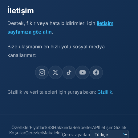
İletişim
Destek, fikir veya hata bildirimleri için
iletişim
sayfamıza göz atın
.
Bize ulaşmanın en hızlı yolu sosyal medya
kanallarımız:
Gizlilik ve veri talepleri için şuraya bakın:
Gizlilik
.
Özellikler
Fiyatlar
SSS
Hakkında
Rehberler
API
İletişim
Gizlilik
Koşullar
Çerezler
Makaleler
Çerez ayarları