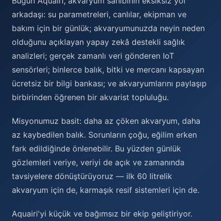
Bugün Aquairi, akvaryum sahibinin eksiksiz yol
arkadaşı: su parametreleri, canlılar, ekipman ve
bakım için bir günlük; akvaryumunuzda neyin neden
olduğunu açıklayan yapay zekâ destekli sağlık
analizleri; gerçek zamanlı veri gönderen IoT
sensörleri; binlerce balık, bitki ve mercanı kapsayan
ücretsiz bir bilgi bankası; ve akvaryumlarını paylaşıp
birbirinden öğrenen bir akvarist topluluğu.
Misyonumuz basit: daha az çöken akvaryum, daha
az kaybedilen balık. Sorunların çoğu, eğilim erken
fark edildiğinde önlenebilir. Bu yüzden günlük
gözlemleri veriye, veriyi de açık ve zamanında
tavsiyelere dönüştürüyoruz — ilk 60 litrelik
akvaryum için de, karmaşık resif sistemleri için de.
Aquairi'yi küçük ve bağımsız bir ekip geliştiriyor.