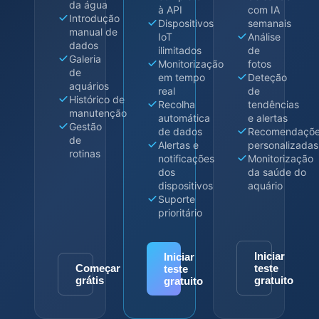
da água
à API
com IA
Introdução
Dispositivos
semanais
manual de
IoT
Análise
dados
ilimitados
de
Galeria
Monitorização
fotos
de
em tempo
Deteção
aquários
real
de
Histórico de
Recolha
tendências
manutenção
automática
e alertas
Gestão
de dados
Recomendaçõ
de
Alertas e
personalizadas
rotinas
notificações
Monitorização
dos
da saúde do
dispositivos
aquário
Suporte
prioritário
Iniciar
Iniciar
Começar
teste
teste
grátis
gratuito
gratuito