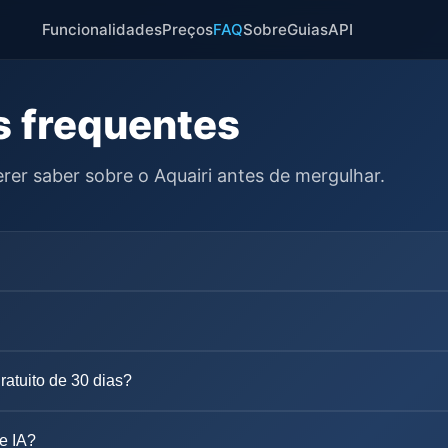
Funcionalidades
Preços
FAQ
Sobre
Guias
API
s frequentes
rer saber sobre o Aquairi antes de mergulhar.
ratuito de 30 dias?
de IA?