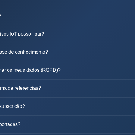
?
ivos IoT posso ligar?
base de conhecimento?
inar os meus dados (RGPD)?
ma de referências?
subscrição?
portadas?