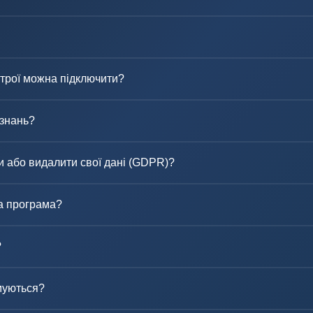
строї можна підключити?
 знань?
 або видалити свої дані (GDPR)?
а програма?
?
муються?