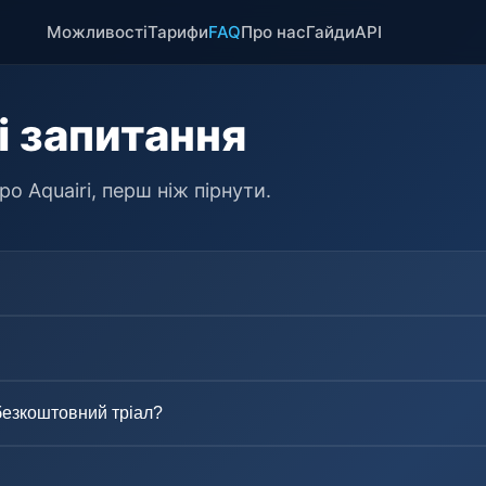
Можливості
Тарифи
FAQ
Про нас
Гайди
API
 запитання
ро Aquairi, перш ніж пірнути.
безкоштовний тріал?