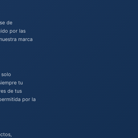
ase de
ido por las
 nuestra marca
 solo
siempre tu
ves de tus
permitida por la
ctos,