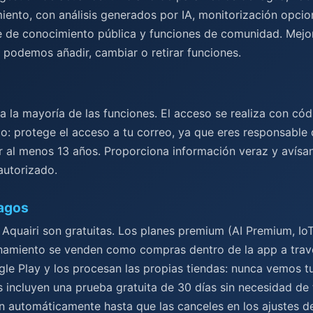
ento, con análisis generados por IA, monitorización opcio
se de conocimiento pública y funciones de comunidad. Mejo
 podemos añadir, cambiar o retirar funciones.
a la mayoría de las funciones. El acceso se realiza con cód
o: protege el acceso a tu correo, ya que eres responsable 
r al menos 13 años. Proporciona información veraz y avísan
autorizado.
pagos
 Aquairi son gratuitas. Los planes premium (AI Premium, Io
amiento se venden como compras dentro de la app a trav
le Play y los procesan las propias tiendas: nunca vemos t
 incluyen una prueba gratuita de 30 días sin necesidad de t
n automáticamente hasta que las canceles en los ajustes de 