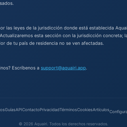
isados.
or las leyes de la jurisdicción donde está establecida Aquair
Actualizaremos esta sección con la jurisdicción concreta; 
or de tu país de residencia no se ven afectadas.
inos? Escríbenos a
support@aquairi.app
.
ros
Guías
API
Contacto
Privacidad
Términos
Cookies
Artículos
Configur
© 2026 Aquairi. Todos los derechos reservados.