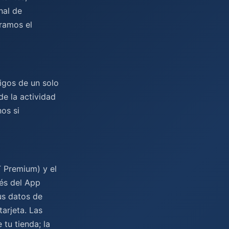
nal de
ramos el
igos de un solo
de la actividad
os si
T Premium) y el
és del App
us datos de
arjeta. Las
tu tienda; la