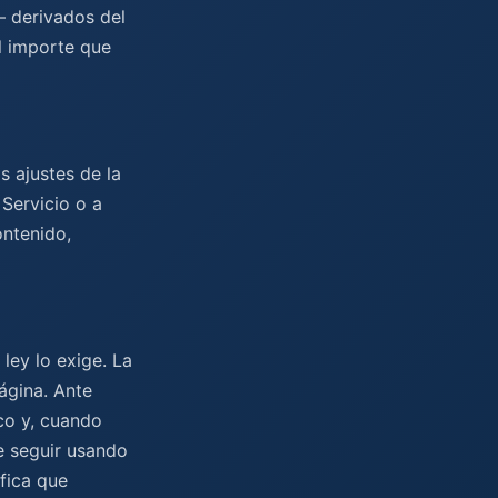
— derivados del
al importe que
s ajustes de la
Servicio o a
ontenido,
ley lo exige. La
página. Ante
co y, cuando
e seguir usando
ifica que