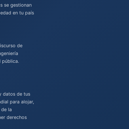
os se gestionan
 edad en tu país
discurso de
ngeniería
 pública.
y datos de tus
ial para alojar,
 de la
ner derechos