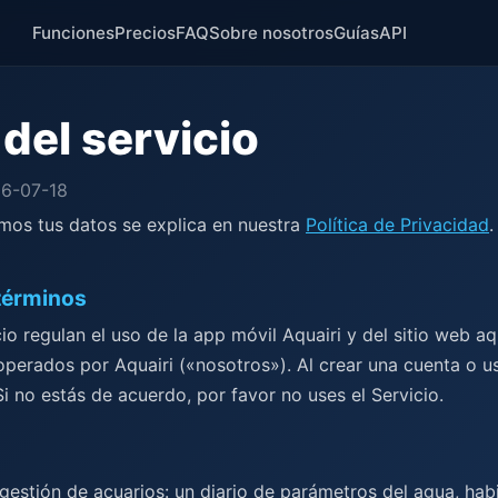
Funciones
Precios
FAQ
Sobre nosotros
Guías
API
del servicio
26-07-18
os tus datos se explica en nuestra
Política de Privacidad
.
 términos
io regulan el uso de la app móvil Aquairi y del sitio web aq
 operados por Aquairi («nosotros»). Al crear una cuenta o us
i no estás de acuerdo, por favor no uses el Servicio.
 gestión de acuarios: un diario de parámetros del agua, hab