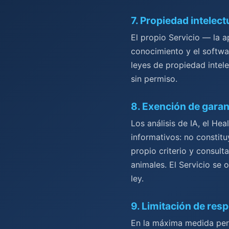
7
.
Propiedad intelect
El propio Servicio — la ap
conocimiento y el softwa
leyes de propiedad intel
sin permiso.
8
.
Exención de garan
Los análisis de IA, el H
informativos: no constitu
propio criterio y consult
animales. El Servicio se 
ley.
9
.
Limitación de res
En la máxima medida perm