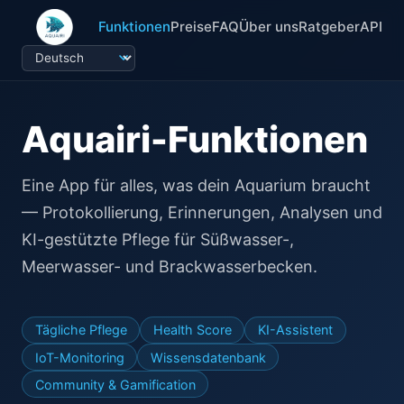
Funktionen
Preise
FAQ
Über uns
Ratgeber
API
Aquairi-Funktionen
Eine App für alles, was dein Aquarium braucht
— Protokollierung, Erinnerungen, Analysen und
KI-gestützte Pflege für Süßwasser-,
Meerwasser- und Brackwasserbecken.
Tägliche Pflege
Health Score
KI-Assistent
IoT-Monitoring
Wissensdatenbank
Community & Gamification